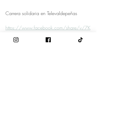
Carrera solidaria en Televaldepeñas
https://www.facebook.com/share/v/7K
BYmr9iDok8TGoj/
Agradecimiento Familia Eva Velázquez 
Jiménez de los Galanes
Como Manu, gracias por los abrazos y 
por tanto cariño. Como papá de Eva, 
gracias por luchar por su legado, por 
tenernos tan presentes y por arroparnos y 
cuidarnos. Como presidente de la 
Asociación La Magia de Eva, gracias 
por vuestra lucha ¡Por ningún niñ@ más!, 
gracias por vuestra enorme aportación 