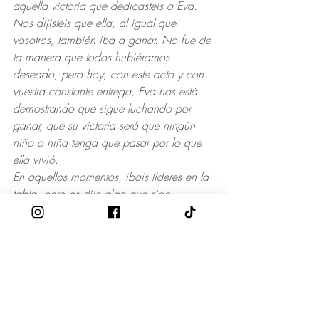
aquella victoria que dedicasteis a Eva. 
Nos dijisteis que ella, al igual que 
vosotros, también iba a ganar. No fue de 
la manera que todos hubiéramos 
deseado, pero hoy, con este acto y con 
vuestra constante entrega, Eva nos está 
demostrando que sigue luchando por 
ganar, que su victoria será que ningún 
niño o niña tenga que pasar por lo que 
ella vivió.
En aquellos momentos, ibais líderes en la 
tabla, pero os dije algo que sigo 
creyendo: vuestro verdadero liderazgo 
está en vuestra calidad humana. Y hoy, 
una vez más, me reitero: sois muy 
grandes.
Nunca dejaremos de agradeceros que 
forméis parte de esta lucha ayudándonos 
a dar significado a lo que hacemos.