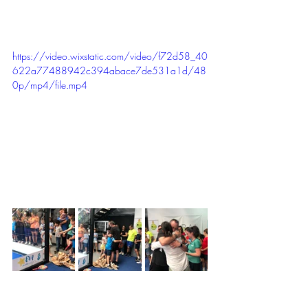
https://video.wixstatic.com/video/f72d58_40
622a77488942c394abace7de531a1d/48
0p/mp4/file.mp4