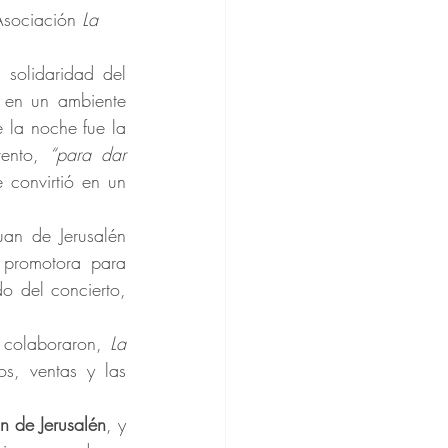
Asociación 
La 
solidaridad del 
 en un ambiente 
a noche fue la 
ento, 
“para dar 
 convirtió en un 
uan de Jerusalén 
promotora para 
o del concierto, 
 colaboraron, 
La 
s, ventas y las 
n de Jerusalén
, y 