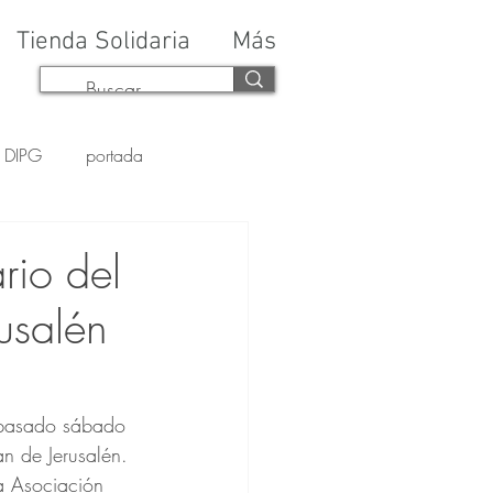
Tienda Solidaria
Más
DIPG
portada
rio del
usalén
 pasado sábado 
n de Jerusalén. 
a Asociación 