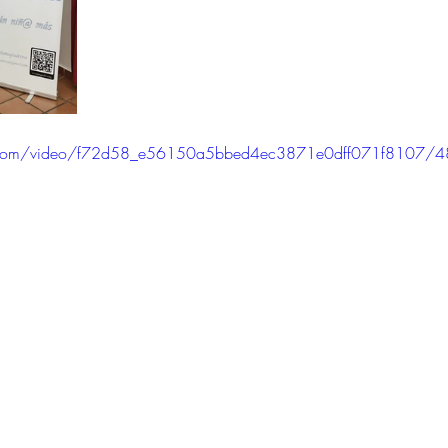
tic.com/video/f72d58_e56150a5bbed4ec3871e0dff071f8107/4