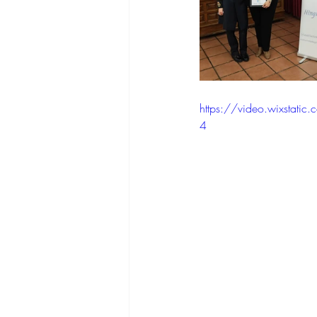
https://video.wixsta
4