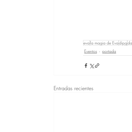
eva
la magia de Eva
dipg
da
Eventos
portada
Entradas recientes