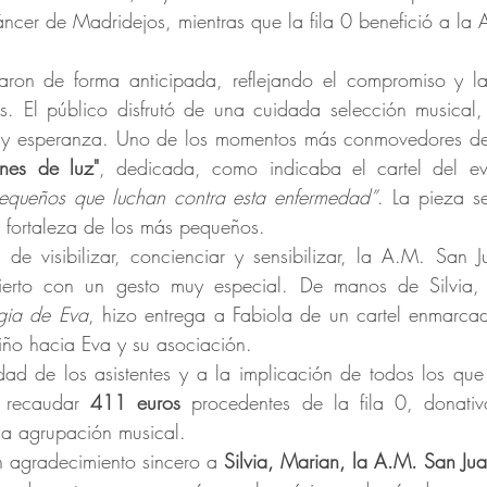
ncer de Madridejos, mientras que la fila 0 benefició a la 
aron de forma anticipada, reflejando el compromiso y la 
. El público disfrutó de una cuidada selección musical,
y esperanza. Uno de los momentos más conmovedores de l
nes de luz"
, dedicada, como indicaba el cartel del ev
pequeños que luchan contra esta enfermedad”
. La pieza se
 fortaleza de los más pequeños.
 de visibilizar, concienciar y sensibilizar, la A.M. San J
cierto con un gesto muy especial. De manos de Silvia, 
gia de Eva
, hizo entrega a Fabiola de un cartel enmarcad
iño hacia Eva y su asociación.
dad de los asistentes y a la implicación de todos los que
 recaudar 
411 euros
 procedentes de la fila 0, donativo
la agrupación musical.
n agradecimiento sincero a 
Silvia, Marian, la A.M. San Jua