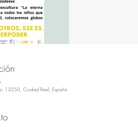
ción
0
da, 13250, Ciudad Real, España
to