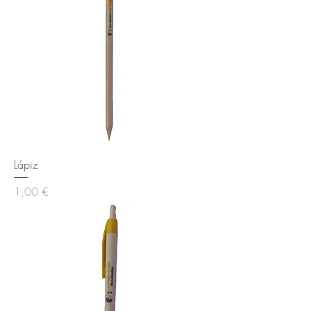
Lápiz
Precio
1,00 €