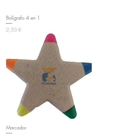
Bolígrafo 4 en 1
Precio
2,50 €
Marcador