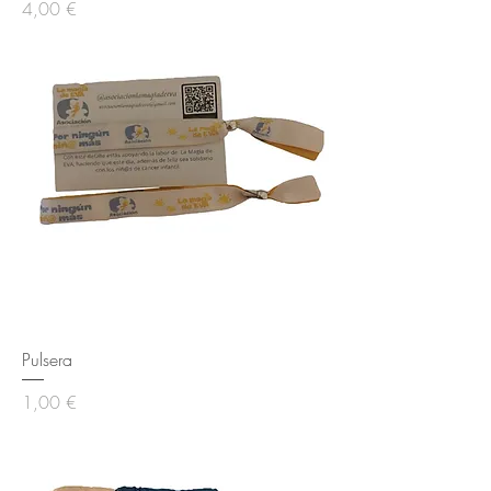
Precio
4,00 €
Pulsera
Precio
1,00 €