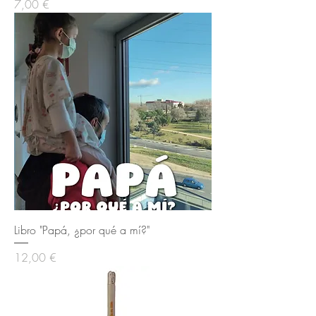
Precio
7,00 €
Libro "Papá, ¿por qué a mí?"
Precio
12,00 €