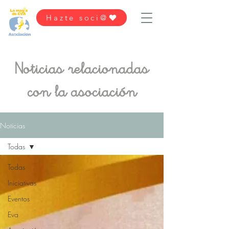
Hazte soci@
Noticias relacionadas
con la asociación
Noticias
Todas
Todas
Iniciativas
Eventos
Eva