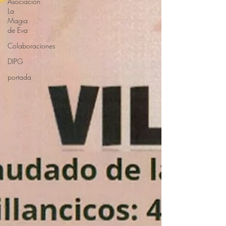
Asociación
La
Magia
de Eva
Colaboraciones
DIPG
portada