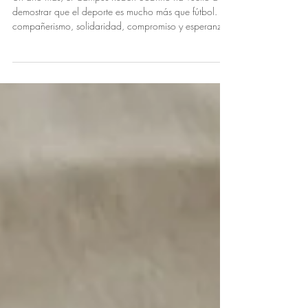
deporte
Un año más, el Campus Rubén Sobrino ha vuelto a
demostrar que el deporte es mucho más que fútbol. Es
compañerismo, solidaridad, compromiso y esperanza.
Durante esta VIII edición, el Campus ha querido seguir
caminando de la mano de la Asociación La Magia de
Eva, organizando de nuevo una rifa solidaria cuyos
beneficios irán destinados a la investigación del
glioma difuso de la línea media (DIPG), uno de los
cánceres infantiles más devastadores y que, a día de
hoy, continúa sin