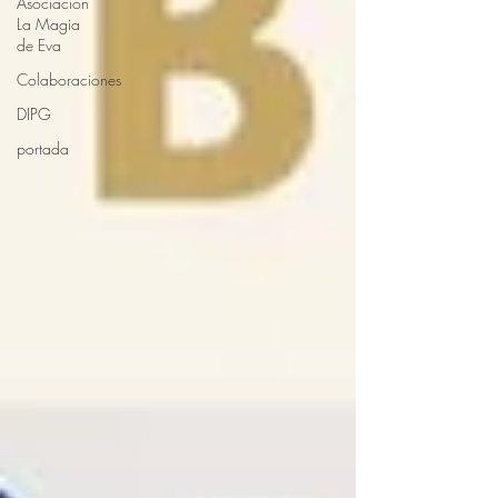
Asociación
La Magia
de Eva
Colaboraciones
DIPG
portada