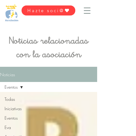
Hazte soci@
Noticias relacionadas
con la asociación
Noticias
Eventos
Todas
Iniciativas
Eventos
Eva