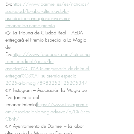
Eva
https://
www.daimiel.es/es/noticias/
sociedad/la-labor-altruista-de-la-
asociacion-la-magia-de-eva-sera-
reconocida-como-premio
👉 La Tribuna de Ciudad Real – AEDA 
entregará el Premio Especial a La Magia 
de 
Eva
https://
www.facebook.com/latribuna
.deciudadreal/posts/la-
asociaci%C3%B3n-empresarial-de-daimiel-
entregar%C3%A1-su-premio-especial-
2025-a-la-magi/898325212520534/
👉 Instagram – Asociación La Magia de 
Eva (anuncio del 
reconocimiento)
https://www.instagram.c
om/asociacionlamagiadeeva/p/DRl6FEs
CBnF/
👉 Ayuntamiento de Daimiel – La labor 
altruista de La Magia de Eva será 