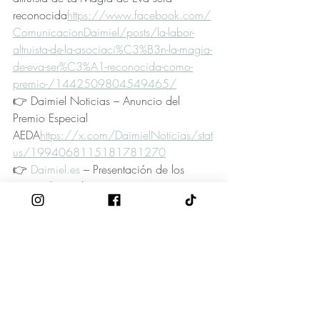
reconocida
https://
www.facebook.com/
ComunicacionDaimiel/posts/la-labor-
altruista-de-la-asociaci%C3%B3n-la-magia-
de-eva-ser%C3%A1-reconocida-como-
premio-/1442509804549465/
👉 Daimiel Noticias – Anuncio del 
Premio Especial 
AEDA
https://
x.com/DaimielNoticias/stat
us/1994068115181781270
👉 
Daimiel.es
 – Presentación de los 
premiados en los XXIII Premios 
Empresariales
https://
www.daimiel.es/es
/noticias/sociedad/aeda-presenta-los-
negocios-y-emprendedores-distinguidos-en-
la-xxiii-edicion-de
👉 Instagram – Vídeo de la presentación 
de los 
premios
https://
www.instagram.com/reel