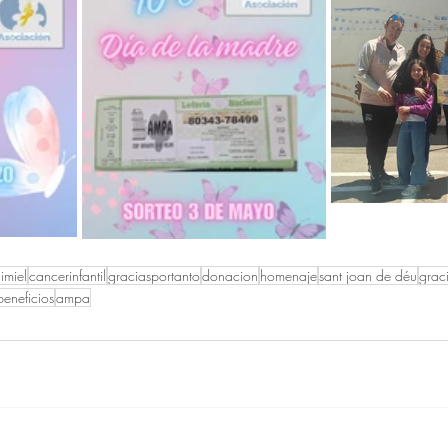
imiel
cancerinfantil
graciasportanto
donacion
homenaje
sant joan de déu
grac
beneficios
ampa