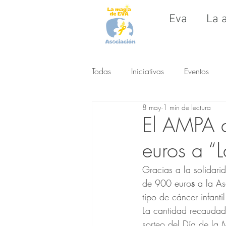
Eva
La 
Todas
Iniciativas
Eventos
8 may
1 min de lectura
El AMPA d
euros a “
Gracias a la solidar
de 900 euro
s
 a la A
tipo de cáncer infanti
La cantidad recaudada
sorteo del Día de la 