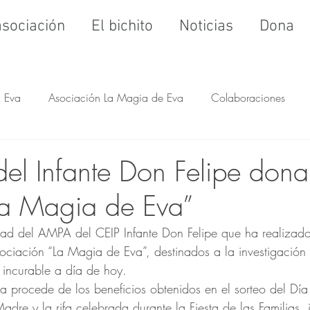
asociación
El bichito
Noticias
Dona
Eva
Asociación La Magia de Eva
Colaboraciones
el Infante Don Felipe don
La Magia de Eva”
idad del AMPA del CEIP Infante Don Felipe que ha realizad
sociación “La Magia de Eva”, destinados a la investigación
l incurable a día de hoy.
 procede de los beneficios obtenidos en el sorteo del Día 
Madre y la
rifa celebrada durante la Fiesta de las Familias, 