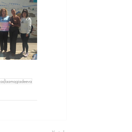
ias
laamagiadeeva