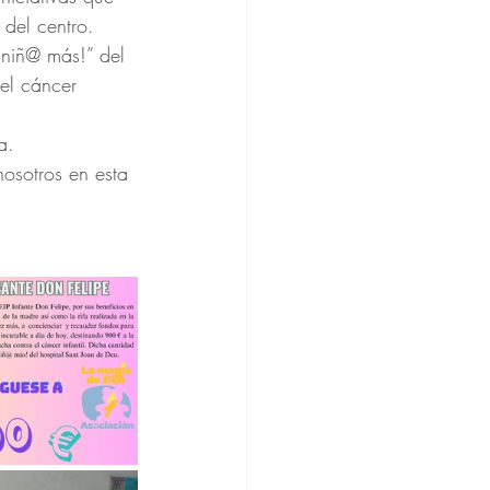
del centro.
niñ@ más!” del 
el cáncer 
a.
nosotros en esta 