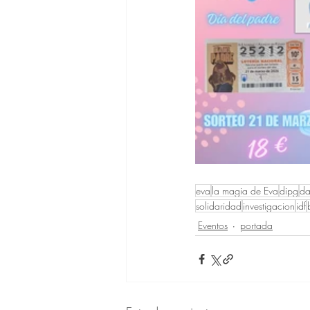
eva
la magia de Eva
dipg
da
solidaridad
investigacion
idf
Eventos
portada