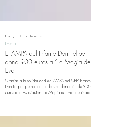
8 may
1 min de lectura
Eventos
El AMPA del Infante Don Felipe
dona 900 euros a “La Magia de
Eva”
Gracias a la solidaridad del AMPA del CEIP Infante
Don Felipe que ha realizado una donación de 900
euros a la Asociación “La Magia de Eva”, destinados
a la investigación del DIPG, un tipo de cáncer infantil
incurable a día de hoy. La cantidad recaudada
procede de los beneficios obtenidos en el sorteo del