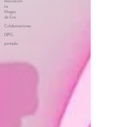
Asociación
La
Magia
de Eva
Colaboraciones
DIPG
portada