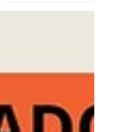
Cerca de 600 jóvenes participaron este jueves por la
mañana en una nueva edición de la iniciativa
deportiva y solidaria organizada por el IES Ojos del
Guadiana. Por segundo año, la recaudación solidaria
se destinó a la asociación “La Magia de Eva”. El
evento se desarrolló desde las 8:30h hasta las
11:30h, con la participación de todo el alumnado
del instituto, además de los estudiantes de 5º y 6º de
primaria de los colegios CEIP La Albuera y CEIP
Infante Don Felipe, que se un