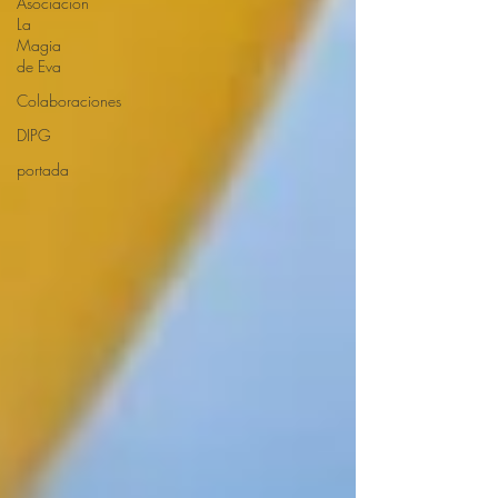
Asociación
La
Magia
de Eva
Colaboraciones
DIPG
portada