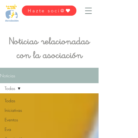
Hazte soci@
Noticias relacionadas
con la asociación
Noticias
Todas
Todas
Iniciativas
Eventos
Eva