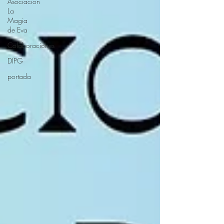
Asociación
La
Magia
de Eva
Colaboraciones
DIPG
portada