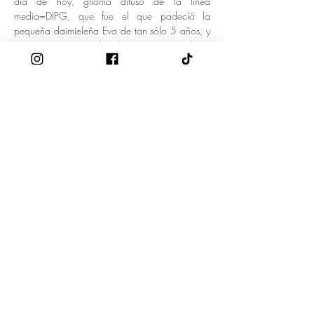
día de hoy, glioma difuso de la línea 
media=DIPG, que fue el que padeció la 
pequeña daimieleña Eva de tan sólo 5 años, y 
que tristemente nos dejo hace poco más de un 
año.
Se trata de una carrera colaborativa, por 
relevos, y 
NO COMPETITVA
, en la que los 
alumnos/as corren de forma simbólica a 
trote…
Mostrar más
Compartir este evento