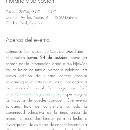
Horario y ubicación
24 oct 2024, 9:00 – 13:00
Daimiel, Av. los Poetas, 4, 13250 Daimiel,
Ciudad Real, España
Acerca del evento
Estimadas familias del IES Ojos del Guadiana:
El próximo 
jueves 24 de octubre
, como ya 
sabrán por la información dada a sus hijos/as 
en las horas de tutoría, vamos a celebrar una 
nueva edición de nuestra carrera escolar 
solidaria que, en este curso, va a ir destinada a 
la asociación local “la magia de Eva” 
https://www.lamagiadeeva.org/
 que imagino 
la mayoría de ustedes conocen. Este evento 
solidario trata de concienciar a toda la 
comunidad educativa de la importancia de 
ayudar a recaudar fondos para la lucha e 
investigación de este tipo de cáncer incurable a 