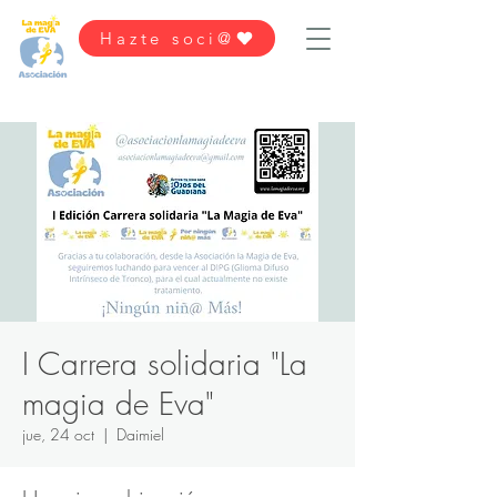
Hazte soci@
I Carrera solidaria "La
magia de Eva"
jue, 24 oct
  |  
Daimiel