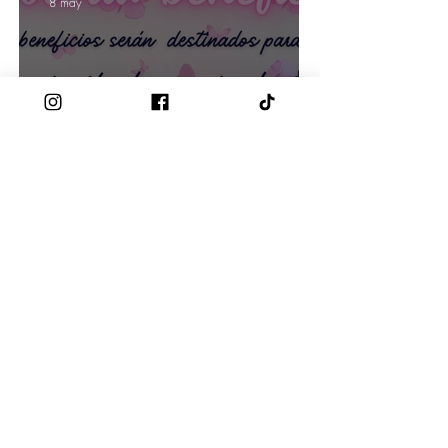
8 may
El AMPA del Infante Don
Felipe dona 900 euros a “La
Magia de Eva”
6 feb