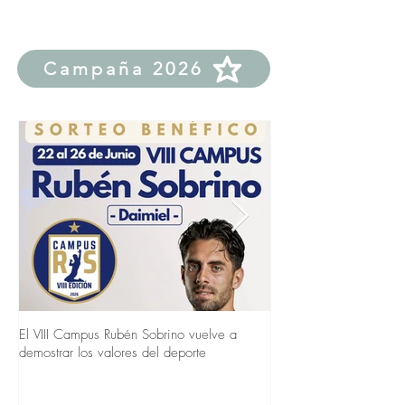
Campaña 2026
El VIII Campus Rubén Sobrino vuelve a
El IES Ojos del Guadi
demostrar los valores del deporte
euros para La Magia de
de detergentes y jabone