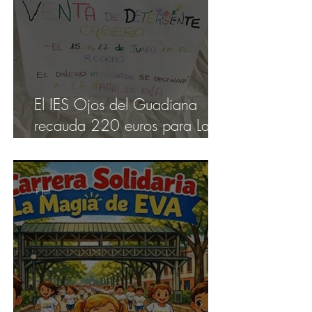
El IES Ojos del Guadiana
recauda 220 euros para La
Magia de Eva con su venta
de detergentes y jabones
artesanales
1 jul