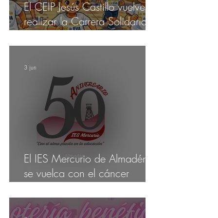
El CEIP Jesús Castillo vuelve a
realizar la Carrera Solidaria
"La Magia de Eva"
3 jun
El IES Mercurio de Almadén
se vuelca con el cáncer
infantil