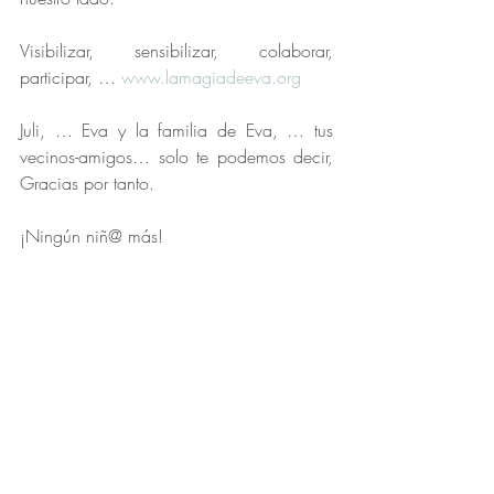
Visibilizar, sensibilizar, colaborar, 
participar, … 
www.lamagiadeeva.org
Juli, … Eva y la familia de Eva, … tus 
vecinos-amigos… solo te podemos decir, 
Gracias por tanto.
¡Ningún niñ@ más!