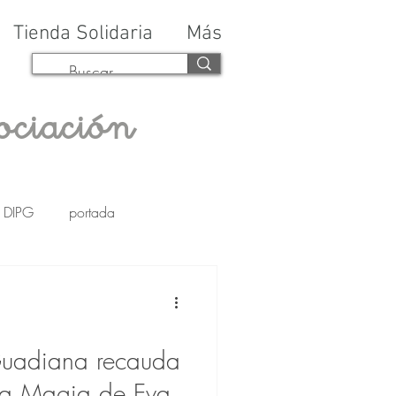
Tienda Solidaria
Más
ociación
DIPG
portada
Guadiana recauda
La Magia de Eva