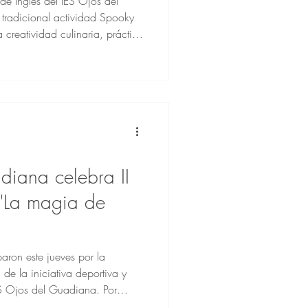
e Inglés del IES Ojos del
tradicional actividad Spooky
creatividad culinaria, práctica
olidario. El pasado 27 de
centro sus postres más
orados especialmente para la
s estudiantes explicaron sus
eros, trabajando así la
diana celebra II
 "La magia de
aron este jueves por la
e la iniciativa deportiva y
ES Ojos del Guadiana. Por
olidaria se destinó a la