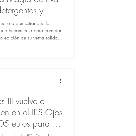
etergentes y
les
uelto a demostrar que la
una herramienta para cambiar
 edición de su venta solidaria
anales, el centro ha
os, que han sido donados
La Magia de Eva para seguir
DIPG (glioma difuso intrínseco
s del mes de junio, el alumnado
 III vuelve a
en en el IES Ojos
05 euros para La