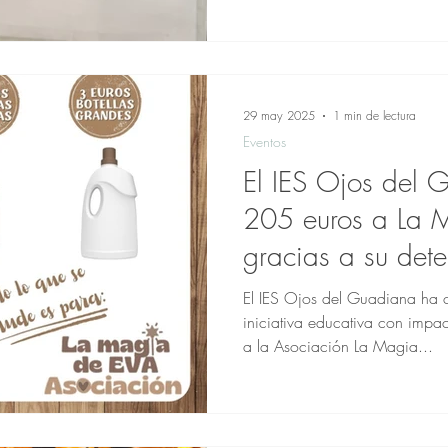
asociación “La Magia de Eva”.
las 8:30h hasta las 11:30h, c
alumnado del instituto, además
de primaria de los colegios CE
Don Felipe, que se un
29 may 2025
1 min de lectura
Eventos
El IES Ojos del
205 euros a La 
gracias a su dete
El IES Ojos del Guadiana ha 
iniciativa educativa con impa
a la Asociación La Magia...