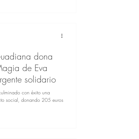
 El evento se desarrolló desde
on la participación de todo el
 de los estudiantes de 5º y 6º
IP La Albuera y CEIP Infante
 Guadiana dona
Magia de Eva
rgente solidario
culminado con éxito una
cto social, donando 205 euros