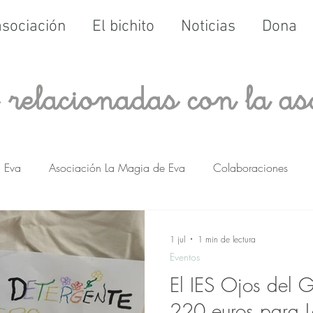
asociación
El bichito
Noticias
Dona
s relacionadas con la as
Eva
Asociación La Magia de Eva
Colaboraciones
1 jul
1 min de lectura
Eventos
El IES Ojos del 
220 euros para 