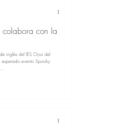
I colabora con la
e inglés del IES Ojos del
u esperado evento Spooky
...